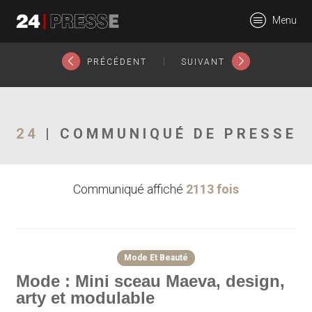
22345tt
Menu
24Presse -
|
PRÉCÉDENT
SUIVANT
Communiqués de
24
| COMMUNIQUÉ DE PRESSE
Communiqué affiché
2113 fois
presse
Mode Et Beauté
Mode : Mini sceau Maeva, design,
arty et modulable