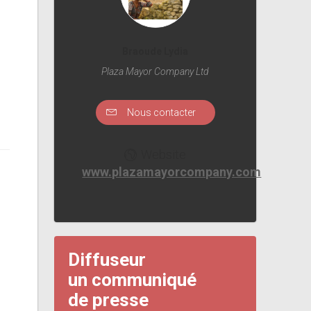
Braoude Lydia
Plaza Mayor Company Ltd
Nous contacter
Website
www.plazamayorcompany.com
Diffuseur
un communiqué
de presse