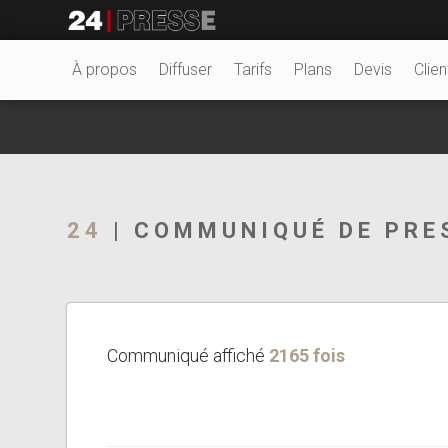
26157tt
24Presse -
À propos
Diffuser
Tarifs
Plans
Devis
Clien
Communiqués de
24
| COMMUNIQUÉ DE PRE
presse
Communiqué affiché
2165 fois