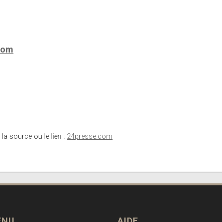
com
 la source ou le lien :
24presse.com
ENU
AIDE