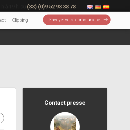
 h à 19 h, au
(33) (0)9 52 93 38 78
act
Clipping
Envoyer votre communiqué
Contact presse