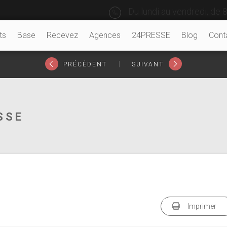
Du lundi au vendredi, de 8
ts
Base
Recevez
Agences
24PRESSE
Blog
Cont
|
PRÉCÉDENT
SUIVANT
SSE
Imprimer