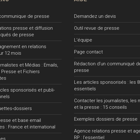
 communique de presse
Demandez un devis
lations presse et diffusion
Outil revue de presse
qués de presse
L’équipe
gnement en relations
Page contact
ur 12 mois
Rédaction d’un communiqué d
nalistes et Médias : Emails,
presse
 Presse et Fichiers
tes
Les articles sponsorisés : les 8
essentiels
ticles sponsorisés et publi-
nnels
Contacter les journalistes, les
et la presse : 15 conseils
uettes-dossiers
Exemples dossiers de presse
presse et base email
tes : France et international
Agence relations presse et a
RP : l’essentiel
ces