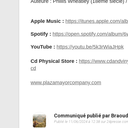
Auteure : Phillis Wheatley (18ème siècle) 
Apple Music :
https://itunes.apple.com/
Spotify :
https://open.spotify.com/albu
YouTube :
https://youtu.be/5k3rWiaJHpk
Cd Physical Store :
https://www.cdandvin
cd
www.plazamayorcompany.com
Communiqué publié par Braoud
Publié le 11/06/2024 à 12:38 sur 24presse.co