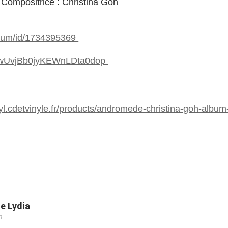
/ Compositrice : Christina Goh
album/id/1734395369
m/6wUvjBb0jyKEWnLDta0dop
yl.cdetvinyle.fr/products/andromede-christina-goh-album
e Lydia
m