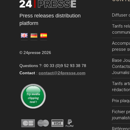
Diffuser
Press releases distribution
platform
Tarifs re
communi
Accompa
presse s
© 24presse 2026
Base Jour
Questions ?: 00 33 (0)9 52 93 38 78
Contacts
Journalis
Contact
:
contact@24presse.com
Tarifs ar
rédactio
Prix plaq
Fichier 
journalis
Référen