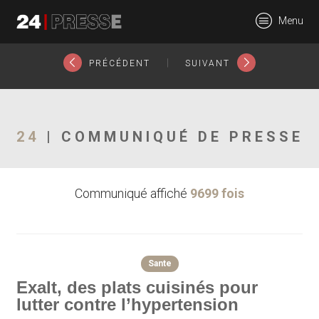
19045tt
Menu
24Presse -
|
PRÉCÉDENT
SUIVANT
Communiqués de
24
| COMMUNIQUÉ DE PRESSE
Communiqué affiché
9699 fois
presse
Sante
Exalt, des plats cuisinés pour
lutter contre l’hypertension