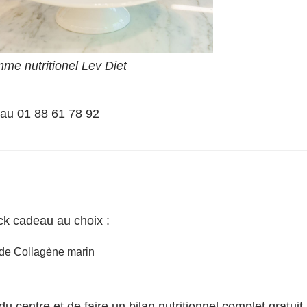
me nutritionel Lev Diet
au 01 88 61 78 92
ack cadeau au choix :
 de Collagène marin
du centre et de faire un bilan nutritionnel complet gratuit