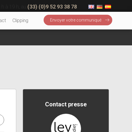
 h à 19 h, au
(33) (0)9 52 93 38 78
act
Clipping
Envoyer votre communiqué
Contact presse