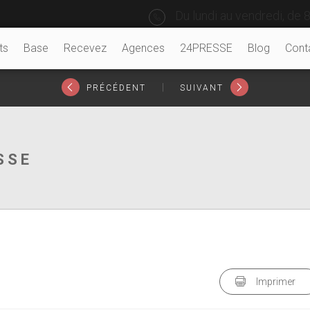
Du lundi au vendredi, de 8
ts
Base
Recevez
Agences
24PRESSE
Blog
Cont
|
PRÉCÉDENT
SUIVANT
SSE
Imprimer