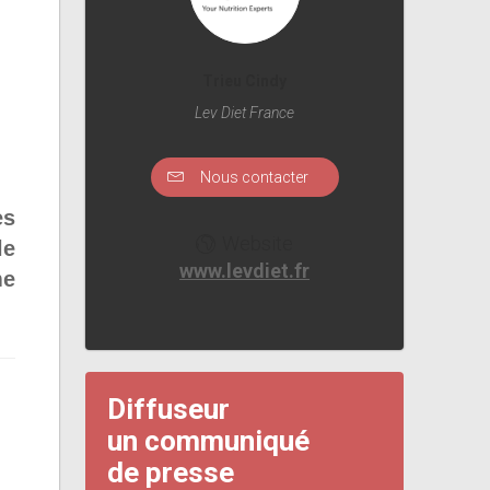
Trieu Cindy
Lev Diet France
Nous contacter
es
Website
le
www.levdiet.fr
me
Diffuseur
un communiqué
de presse