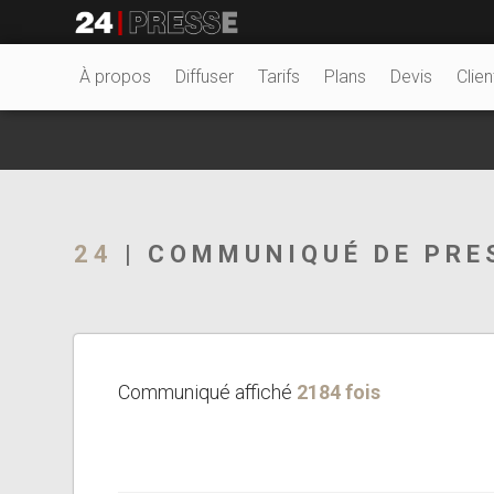
23240tt
24Presse -
À propos
Diffuser
Tarifs
Plans
Devis
Clien
Communiqués de
24
| COMMUNIQUÉ DE PRE
presse
Communiqué affiché
2184 fois