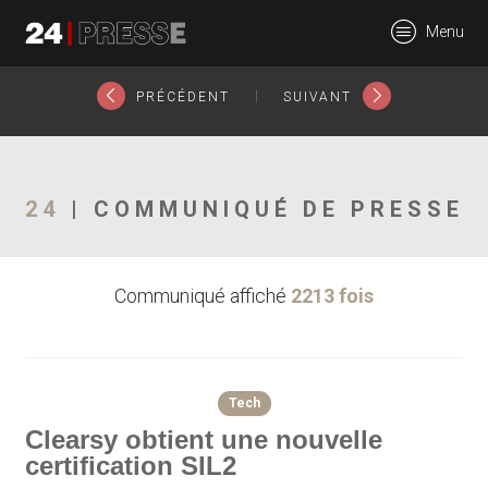
23823tt
Menu
24Presse -
|
PRÉCÉDENT
SUIVANT
Communiqués de
24
| COMMUNIQUÉ DE PRESSE
Communiqué affiché
2213 fois
presse
Tech
Clearsy obtient une nouvelle
certification SIL2