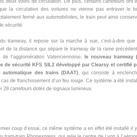
es deux voies de circulation. De plus, certains carrefours ont 
 que la circulation des voitures ne vienne pas entraver le b
talement fermé aux automobilistes, le train peut ainsi conserv
e sécurité.
 du tramway, il repose sur la marche à vue, c'est-à-dire que 
 et de la distance qui sépare le tramway de la rame précédent
ts de l’agglomération Valenciennoise,
le nouveau tramway (
de sécurité KFS SIL2 développé par Clearsy et certifié p
êt automatique des trains (DAAT)
, qui consiste à enclench
cas de franchissement d’un feu rouge. Ce système a été instal
ger 28 carrefours dotés de signaux lumineux.
emier coup d’essai, ce même système a en effet été installé il y
u tram-train Rhonexpress, qui relie le centre de Lyon à l’aéropo