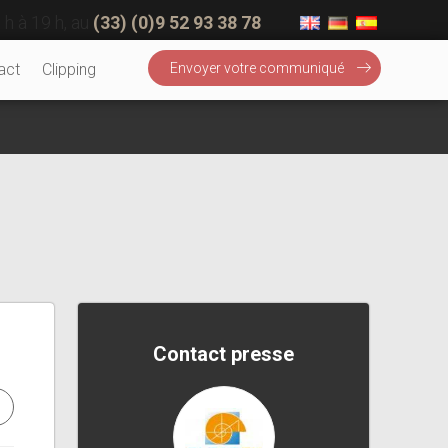
 h à 19 h, au
(33) (0)9 52 93 38 78
act
Clipping
Envoyer votre communiqué
Contact presse