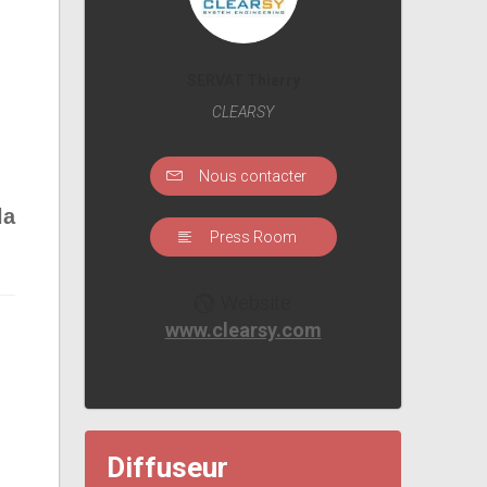
SERVAT Thierry
CLEARSY
Nous contacter
la
Press Room
Website
www.clearsy.com
Diffuseur