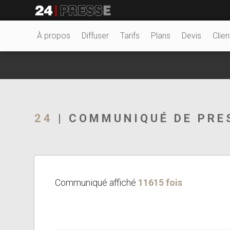
13762tt
24Presse -
À propos
Diffuser
Tarifs
Plans
Devis
Clien
Communiqués de
24
| COMMUNIQUÉ DE PRE
presse
Communiqué affiché
11615 fois