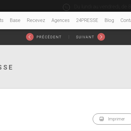
Du lundi au vendredi, de 8
ts
Base
Recevez
Agences
24PRESSE
Blog
Cont
|
PRÉCÉDENT
SUIVANT
SSE
Imprimer