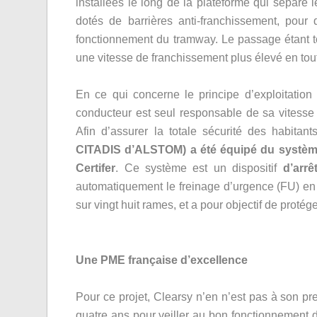
installées le long de la plateforme qui sépare l
dotés de barrières anti-franchissement, pour
fonctionnement du tramway. Le passage étant to
une vitesse de franchissement plus élevé en tout
En ce qui concerne le principe d’exploitation
conducteur est seul responsable de sa vitesse
Afin d’assurer la totale sécurité des habitan
CITADIS d’ALSTOM) a été équipé du système 
Certifer
. Ce système est un dispositif
d’arr
automatiquement le freinage d’urgence (FU) en 
sur vingt huit rames, et a pour objectif de proté
Une PME française d’excellence
Pour ce projet, Clearsy n’en n’est pas à son pr
quatre ans pour veiller au bon fonctionnement d