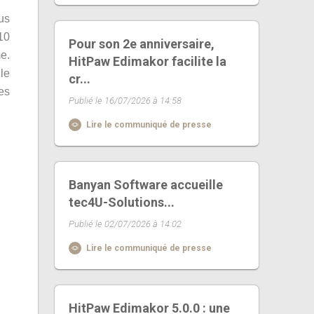
lus
10
Pour son 2e anniversaire,
me.
HitPaw Edimakor facilite la
 le
cr...
es
Publié le 16/07/2026 à 14:58
Lire le communiqué de presse
Banyan Software accueille
tec4U-Solutions...
Publié le 02/07/2026 à 14:02
Lire le communiqué de presse
HitPaw Edimakor 5.0.0 : une