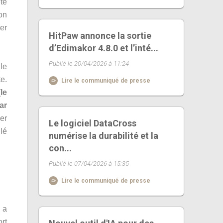
été
on
er
HitPaw annonce la sortie
d’Edimakor 4.8.0 et l’inté...
Publié le 20/04/2026 à 11:24
le
e.
Lire le communiqué de presse
le
ar
er
Le logiciel DataCross
lé
numérise la durabilité et la
con...
Publié le 07/04/2026 à 15:35
Lire le communiqué de presse
 a
rt