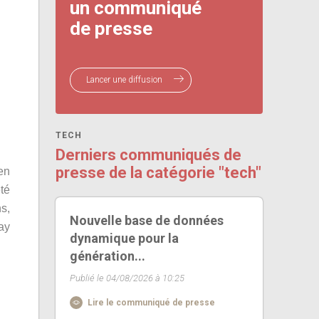
un communiqué
de presse
Lancer une diffusion
TECH
Derniers communiqués de
presse de la catégorie "tech"
en
té
s,
Nouvelle base de données
ay
dynamique pour la
génération...
Publié le 04/08/2026 à 10:25
Lire le communiqué de presse