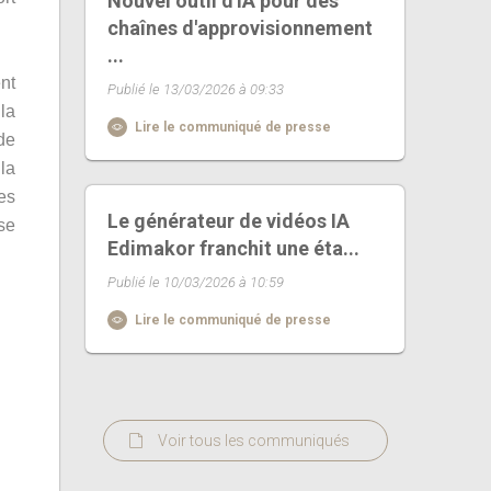
Nouvel outil d'IA pour des
chaînes d'approvisionnement
...
nt
Publié le 13/03/2026 à 09:33
la
Lire le communiqué de presse
de
la
es
Le générateur de vidéos IA
se
Edimakor franchit une éta...
Publié le 10/03/2026 à 10:59
Lire le communiqué de presse
Voir tous les communiqués