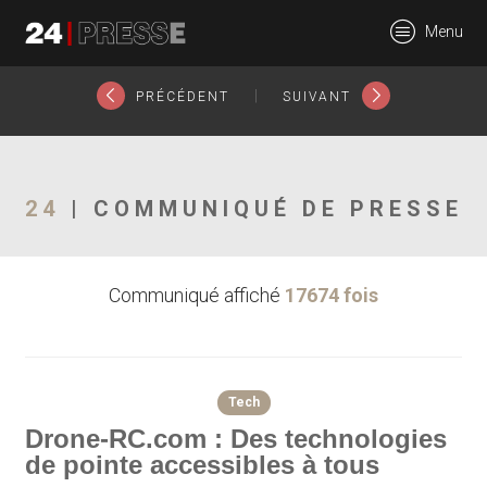
6078tt
Menu
24Presse -
|
PRÉCÉDENT
SUIVANT
Communiqués de
24
| COMMUNIQUÉ DE PRESSE
Communiqué affiché
17674 fois
presse
Tech
Drone-RC.com : Des technologies
de pointe accessibles à tous