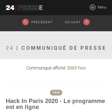
22497tt
Menu
24Presse -
|
PRÉCÉDENT
SUIVANT
Communiqués de
24
| COMMUNIQUÉ DE PRESSE
Communiqué affiché
2003 fois
presse
Tech
Hack In Paris 2020 - Le programme
est en ligne