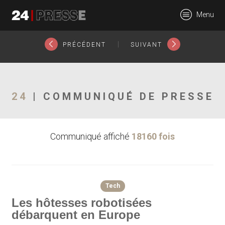
4785tt
Menu
24Presse -
|
PRÉCÉDENT
SUIVANT
Communiqués de
24
| COMMUNIQUÉ DE PRESSE
Communiqué affiché
18160 fois
presse
Tech
Les hôtesses robotisées
débarquent en Europe