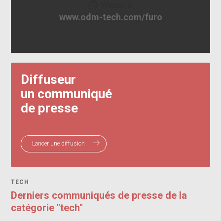
Website
www.odm-tech.com/furo
Diffuseur
un communiqué
de presse
Lancer une diffusion
TECH
Derniers communiqués de presse de la
catégorie "tech"