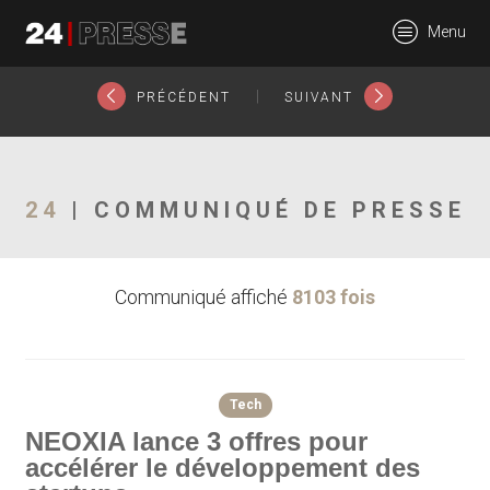
18789tt
Menu
24Presse -
|
PRÉCÉDENT
SUIVANT
Communiqués de
24
| COMMUNIQUÉ DE PRESSE
Communiqué affiché
8103 fois
presse
Tech
NEOXIA lance 3 offres pour
accélérer le développement des