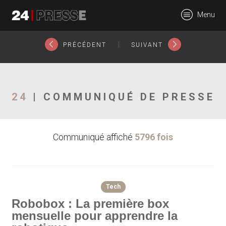
20545tt
Menu
24Presse -
|
PRÉCÉDENT
SUIVANT
Communiqués de
24
| COMMUNIQUÉ DE PRESSE
Communiqué affiché
5796 fois
presse
Tech
Robobox : La première box
mensuelle pour apprendre la