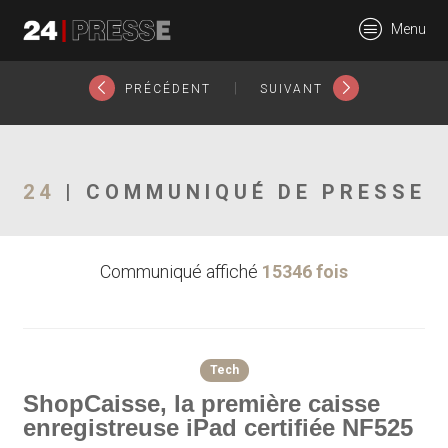
18827tt
Menu
24Presse -
|
PRÉCÉDENT
SUIVANT
Communiqués de
24
| COMMUNIQUÉ DE PRESSE
Communiqué affiché
15346 fois
presse
Tech
ShopCaisse, la première caisse
enregistreuse iPad certifiée NF525