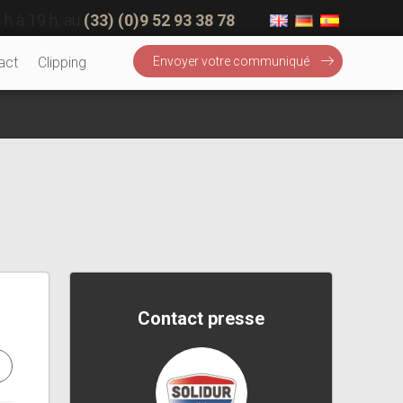
 h à 19 h, au
(33) (0)9 52 93 38 78
act
Clipping
Envoyer votre communiqué
Contact presse