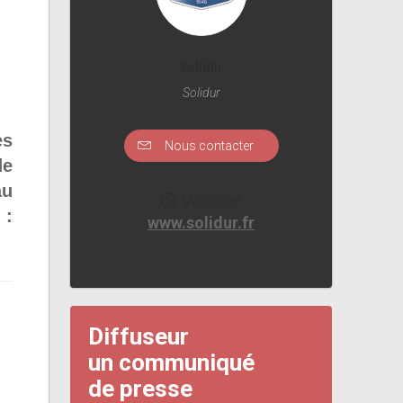
Solidur
Solidur
es
Nous contacter
de
au
Website
 :
www.solidur.fr
Diffuseur
un communiqué
de presse