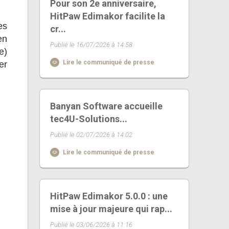
Pour son 2e anniversaire,
HitPaw Edimakor facilite la
es
cr...
en
Publié le 16/07/2026 à 14:58
e)
Lire le communiqué de presse
er
Banyan Software accueille
tec4U-Solutions...
Publié le 02/07/2026 à 14:02
Lire le communiqué de presse
HitPaw Edimakor 5.0.0 : une
mise à jour majeure qui rap...
Publié le 03/06/2026 à 11:16