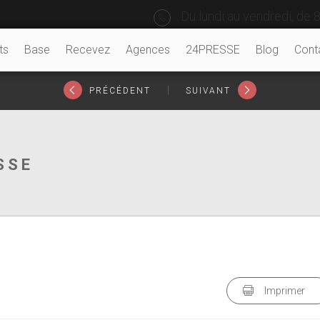
Du lundi au vendredi, de 8
ts
Base
Recevez
Agences
24PRESSE
Blog
Cont
|
PRÉCÉDENT
SUIVANT
SSE
Imprimer