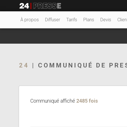
22309tt
24Presse -
À propos
Diffuser
Tarifs
Plans
Devis
Clien
Communiqués de
24
| COMMUNIQUÉ DE PRE
presse
Communiqué affiché
2485 fois