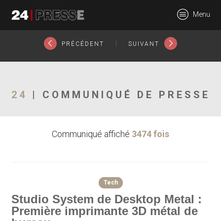
21184tt
Menu
24Presse -
|
PRÉCÉDENT
SUIVANT
Communiqués de
24
| COMMUNIQUÉ DE PRESSE
Communiqué affiché
3474 fois
presse
Tech
Studio System de Desktop Metal :
Première imprimante 3D métal de