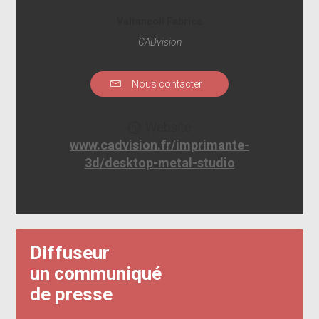
Valtancoli Fabrice
CADvision
Nous contacter
Website
www.cadvision.fr/imprimante-
3d/desktop-metal-studio
Diffuseur
un communiqué
de presse