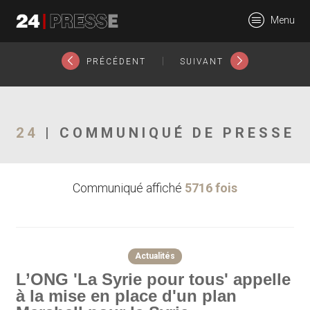
20460tt
Menu
24Presse -
|
PRÉCÉDENT
SUIVANT
Communiqués de
24
| COMMUNIQUÉ DE PRESSE
Communiqué affiché
5716 fois
presse
Actualités
L’ONG 'La Syrie pour tous' appelle
à la mise en place d'un plan