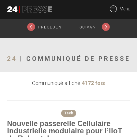
20534tt
Menu
24Presse -
|
PRÉCÉDENT
SUIVANT
Communiqués de
24
| COMMUNIQUÉ DE PRESSE
Communiqué affiché
4172 fois
presse
Tech
Nouvelle passerelle Cellulaire
industrielle modulaire pour l’IIoT