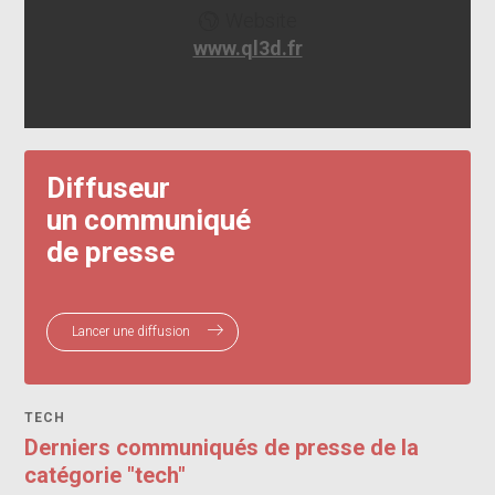
Website
www.ql3d.fr
Diffuseur
un communiqué
de presse
Lancer une diffusion
TECH
Derniers communiqués de presse de la
catégorie "tech"