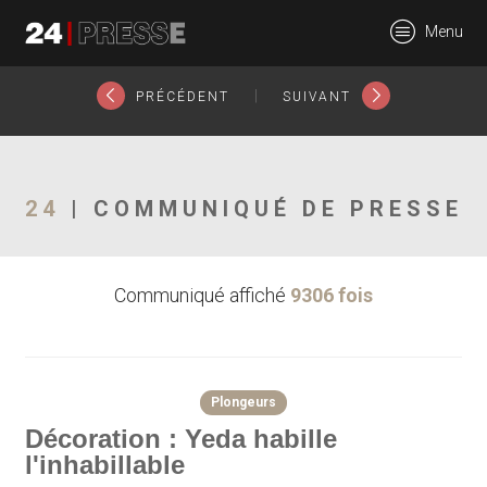
3581tt
Menu
24Presse -
|
PRÉCÉDENT
SUIVANT
Communiqués de
24
| COMMUNIQUÉ DE PRESSE
Communiqué affiché
9306 fois
presse
Plongeurs
Décoration : Yeda habille
l'inhabillable