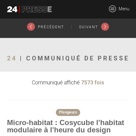
3284tt
Menu
24Presse -
|
PRÉCÉDENT
SUIVANT
Communiqués de
24
| COMMUNIQUÉ DE PRESSE
Communiqué affiché
7573 fois
presse
Plongeurs
Micro-habitat : Cosycube l'habitat
modulaire à l'heure du design