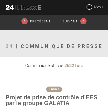
22540tt
Menu
24Presse -
|
PRÉCÉDENT
SUIVANT
Communiqués de
24
| COMMUNIQUÉ DE PRESSE
Communiqué affiché
2622 fois
presse
Finance
Projet de prise de contrôle d’EES
par le groupe GALATIA