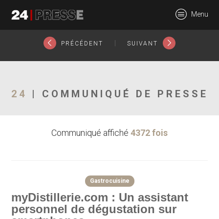
20551tt
Menu
24Presse -
|
PRÉCÉDENT
SUIVANT
Communiqués de
24
| COMMUNIQUÉ DE PRESSE
Communiqué affiché
4372 fois
presse
Gastrocuisine
myDistillerie.com : Un assistant
personnel de dégustation sur