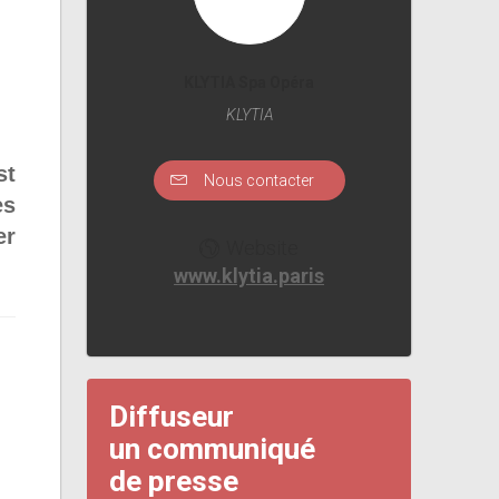
KLYTIA Spa Opéra
KLYTIA
st
Nous contacter
es
er
Website
www.klytia.paris
Diffuseur
un communiqué
de presse