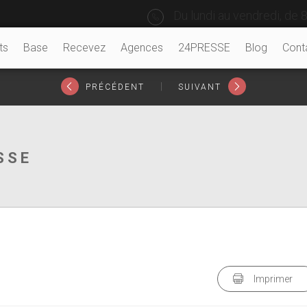
Du lundi au vendredi, de 8
ts
Base
Recevez
Agences
24PRESSE
Blog
Cont
|
PRÉCÉDENT
SUIVANT
SSE
Imprimer