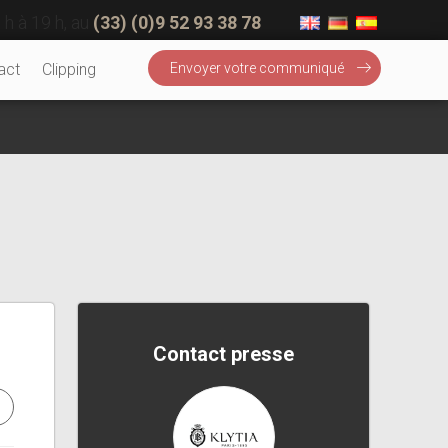
 h à 19 h, au
(33) (0)9 52 93 38 78
act
Clipping
Envoyer votre communiqué
Contact presse