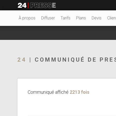
25637tt
24Presse -
À propos
Diffuser
Tarifs
Plans
Devis
Clien
Communiqués de
24
| COMMUNIQUÉ DE PRE
presse
Communiqué affiché
2213 fois