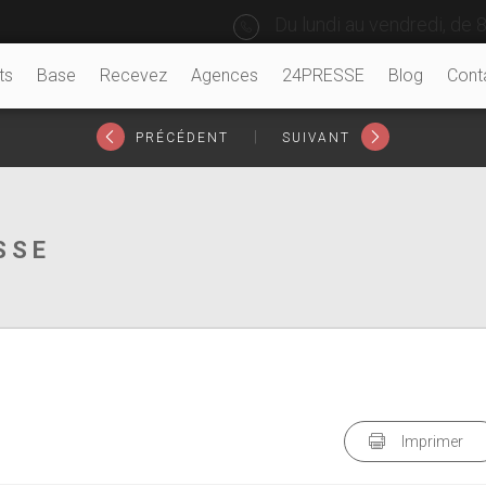
Du lundi au vendredi, de 8
ts
Base
Recevez
Agences
24PRESSE
Blog
Cont
|
PRÉCÉDENT
SUIVANT
SSE
Imprimer