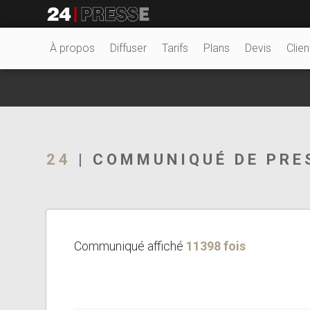
3485tt
24Presse -
À propos
Diffuser
Tarifs
Plans
Devis
Clien
Communiqués de
24
| COMMUNIQUÉ DE PRE
presse
Communiqué affiché
11398 fois