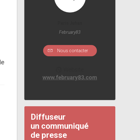
Paris Juhan
February83
Nous contacter
de
Website
www.february83.com
Diffuseur
un communiqué
de presse