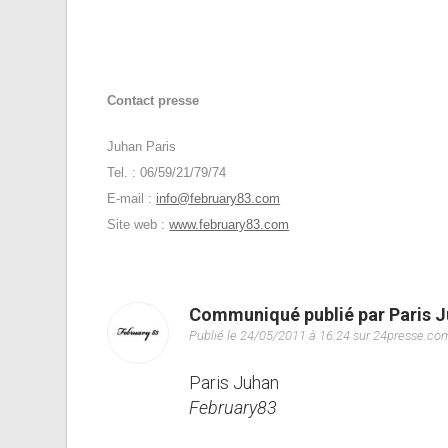
Contact presse
Juhan Paris
Tel. : 06/59/21/79/74
E-mail :
info@february83.com
Site web :
www.february83.com
Communiqué publié par Paris 
Publié le 24/05/2011 à 16:24 sur 24presse.co
Paris Juhan
February83