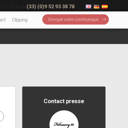
 h à 19 h, au
(33) (0)9 52 93 38 78
act
Clipping
Envoyer votre communiqué
Contact presse