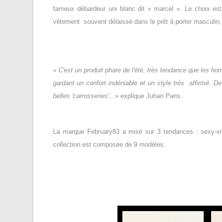
fameux débardeur uni blanc dit « marcel ». Le choix est 
vêtement souvent délaissé dans le prêt à porter masculin, a
«
C'est un produit phare de l'été, très tendance que les hom
gardant un confort indéniable et un style très affirmé. De
belles 'carrosseries'...
» explique Juhan Paris.
La marque February83 a misé sur 3 tendances : sexy-viri
collection est composée de 9 modèles.