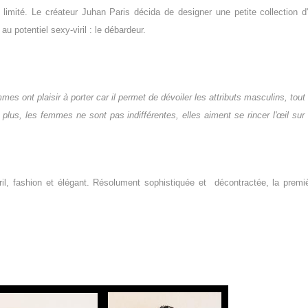
limité. Le créateur Juhan Paris décida de designer une petite collection d
u potentiel sexy-viril : le débardeur.
mes ont plaisir à porter car il permet de dévoiler les attributs masculins, tout
 plus, les femmes ne sont pas indifférentes, elles aiment se rincer l'œil sur
l, fashion et élégant. Résolument sophistiquée et décontractée, la premi