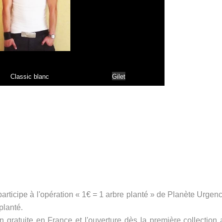
Classic blanc
Gilet
articipe à l'opération « 1€ = 1 arbre planté » de Planète Urgen
planté.
on gratuite en France et l'ouverture dès la première collection 