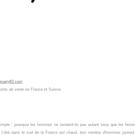
ruary83.com
.
points de vente en France et Suisse.
 simple : pourquoi les hommes ne seraient-ils pas autant sexy que les fem
s? L'été dans le sud de la France est chaud, bon nombre d'hommes portent