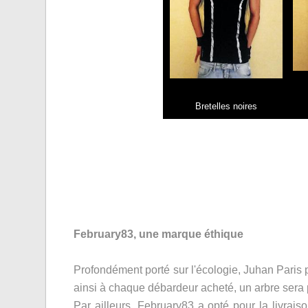
Bretelles noires
February83, une marque éthique
Profondément porté sur l'écologie, Juhan Paris p
ainsi à chaque débardeur acheté, un arbre sera 
Par ailleurs, February83 a opté pour la livrais