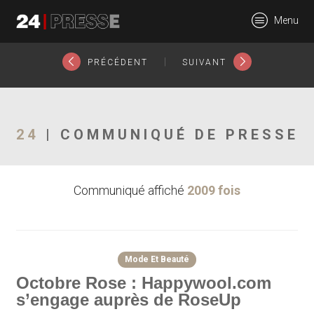
25621tt
Menu
24Presse -
|
PRÉCÉDENT
SUIVANT
Communiqués de
24
| COMMUNIQUÉ DE PRESSE
Communiqué affiché
2009 fois
presse
Mode Et Beauté
Octobre Rose : Happywool.com
s’engage auprès de RoseUp