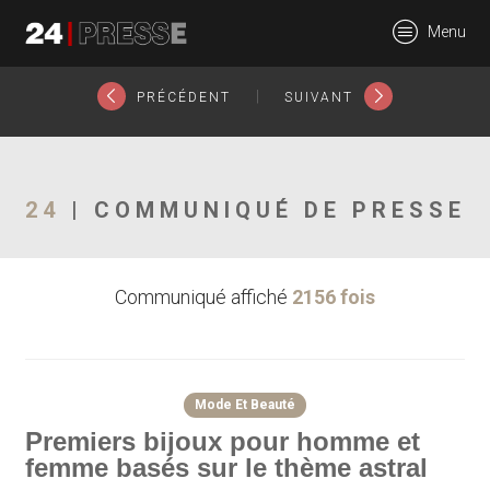
Votre thème astral matérialisé en un bijou unique. ">
23031tt
Menu
24Presse -
|
PRÉCÉDENT
SUIVANT
Communiqués de
24
| COMMUNIQUÉ DE PRESSE
Communiqué affiché
2156 fois
presse
Mode Et Beauté
Premiers bijoux pour homme et
femme basés sur le thème astral