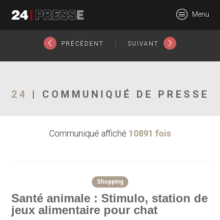
4098tt
Menu
24Presse -
|
PRÉCÉDENT
SUIVANT
Communiqués de
24
| COMMUNIQUÉ DE PRESSE
Communiqué affiché
10891 fois
presse
Shopping
Santé animale : Stimulo, station de
jeux alimentaire pour chat