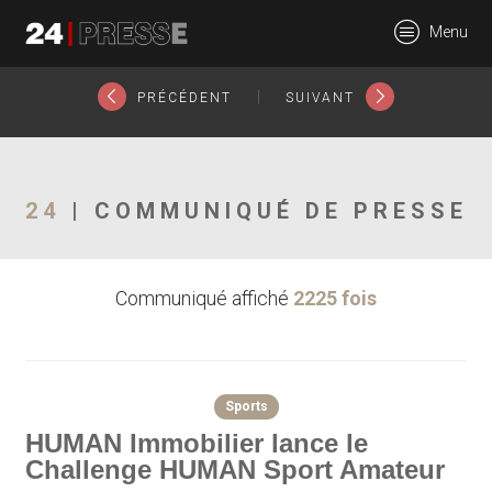
26019tt
Menu
24Presse -
|
PRÉCÉDENT
SUIVANT
Communiqués de
24
| COMMUNIQUÉ DE PRESSE
Communiqué affiché
2225 fois
presse
Sports
HUMAN Immobilier lance le
Challenge HUMAN Sport Amateur