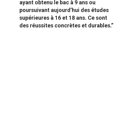
ayant obtenu le bac à 9 ans ou
poursuivant aujourd’hui des études
supérieures à 16 et 18 ans. Ce sont
des réussites concrètes et durables.”
24PRESSE :
Votre plus grande fierté ?
Hugo Sbai :
“Avoir trouvé l’équilibre entre
excellence et enfance préservée. Nos
élèves montrent qu’il est possible de
réussir sans renoncer à sa joie de
vivre.”