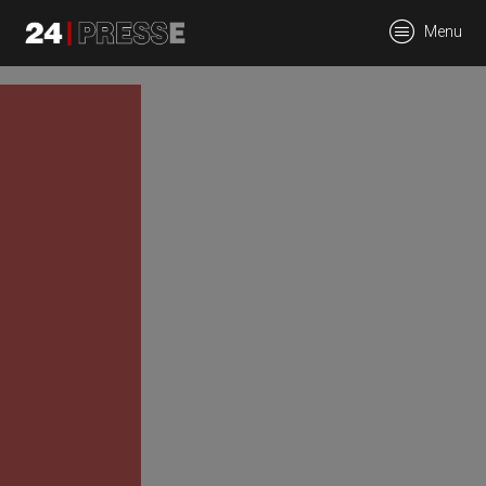
tt
Menu
24Presse -
Communiqués de
presse