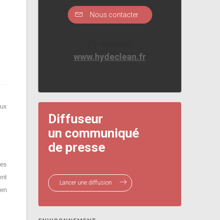
Nous contacter
Website
www.hydeclean.fr
eux
Diffuseur
un communiqué
de presse
les
ent
Lancer une diffusion
 en