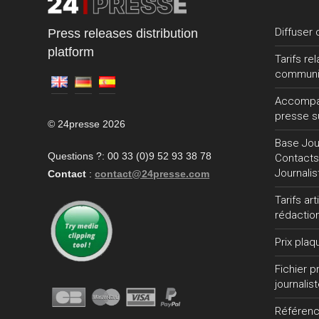
Diffuser
Press releases distribution
platform
Tarifs re
communi
Accompa
presse s
© 24presse 2026
Base Jour
Questions ?: 00 33 (0)9 52 93 38 78
Contacts
Journalis
Contact
:
contact@24presse.com
Tarifs ar
rédactio
Prix plaq
Fichier 
journalis
Référen