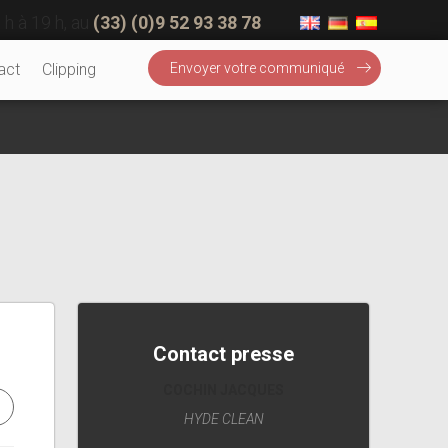
 h à 19 h, au
(33) (0)9 52 93 38 78
act
Clipping
Envoyer votre communiqué
Contact presse
COCHIN JACQUES
HYDE CLEAN