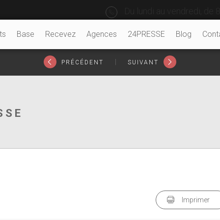
Du lundi au vendredi, de 8
ts
Base
Recevez
Agences
24PRESSE
Blog
Cont
|
PRÉCÉDENT
SUIVANT
SSE
Imprimer