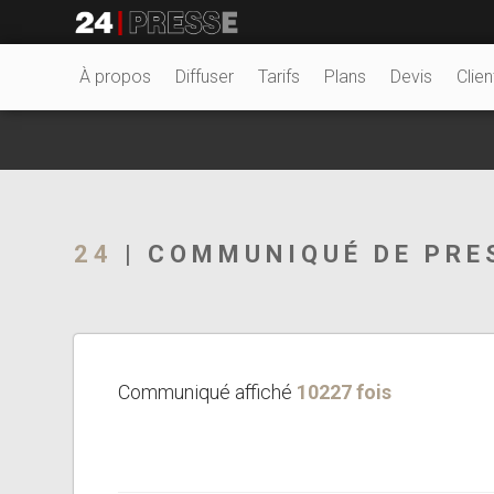
1815tt
24Presse -
À propos
Diffuser
Tarifs
Plans
Devis
Clien
Communiqués de
24
| COMMUNIQUÉ DE PRE
presse
Communiqué affiché
10227 fois