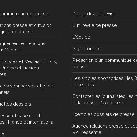
 communique de presse
Demandez un devis
lations presse et diffusion
Outil revue de presse
qués de presse
L’équipe
gnement en relations
Page contact
ur 12 mois
Rédaction d’un communiqué d
nalistes et Médias : Emails,
presse
 Presse et Fichiers
tes
Les articles sponsorisés : les 8
essentiels
ticles sponsorisés et publi-
nnels
Contacter les journalistes, les
et la presse : 15 conseils
uettes-dossiers
Exemples dossiers de presse
presse et base email
tes : France et international
Agence relations presse et a
RP : l’essentiel
ces