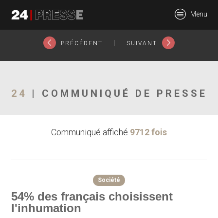
2215tt
Menu
24Presse -
|
PRÉCÉDENT
SUIVANT
Communiqués de
24
| COMMUNIQUÉ DE PRESSE
Communiqué affiché
9712 fois
presse
Société
54% des français choisissent
l'inhumation