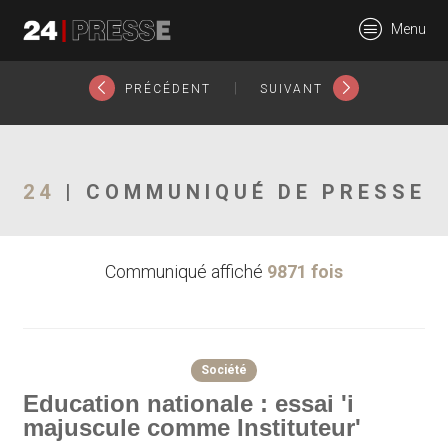
4187tt
Menu
24Presse -
|
PRÉCÉDENT
SUIVANT
Communiqués de
24
| COMMUNIQUÉ DE PRESSE
Communiqué affiché
9871 fois
presse
Société
Education nationale : essai 'i
majuscule comme Instituteur'