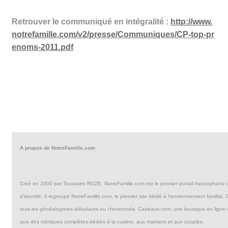
Retrouver le communiqué en intégralité :
http://www.
notrefamille.com/v2/presse/Communiques/CP-top-pr
enoms-2011.pdf
A propos de NotreFamille.com
Créé en 2000 par Toussaint ROZE, NotreFamille.com est le premier portail francophone d
d'identité. Il regroupe NotreFamille.com, le premier site dédié à l'environnement familia
tous les généalogistes débutants ou chevronnés, Cadeaux.com, une boutique en ligne u
que des rubriques complètes dédiés à la cuisine, aux mamans et aux couples.