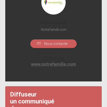
ROZE Toussaint
NotreFamille.com
Nous contacter
Website
www.notrefamille.com
Diffuseur
un communiqué