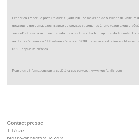
Leader en France, le portail totalise aujourd'hui une moyenne de 5 millions de visiteur
newsletters hebdomadaires. Editrice de services et contenus à forte valeur ajoutée déd
aujourd'hui comme un acteur de référence sur le marché francophone de la famille. La so
un chiffre d'affaires de 11,8 millions d'euros en 2009. La société est cotée sur Alternex
ROZE depuis sa création.
Pour plus d'informations sur la société et ses services : www.notrefamille.com.
Contact presse
T. Roze
presse@notrefamille.com