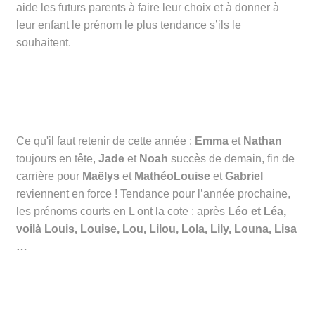
aide les futurs parents à faire leur choix et à donner à
leur enfant le prénom le plus tendance s’ils le
souhaitent.
Ce qu'il faut retenir de cette année :
Emma
et
Nathan
toujours en tête,
Jade
et
Noah
succès de demain, fin de
carrière pour
Maëlys
et
Mathéo
Louise
et
Gabriel
reviennent en force ! Tendance pour l’année prochaine,
les prénoms courts en L ont la cote : après
Léo et
Léa
,
voilà
Louis
,
Louise
,
Lou
,
Lilou
,
Lola
,
Lily
,
Louna
,
Lisa
…