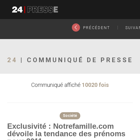
2149tt
24Presse -
|
PRÉCÉDENT
SUIV
Communiqués de
24
| COMMUNIQUÉ DE PRESSE
Communiqué affiché
10020 fois
presse
Société
Exclusivité : Notrefamille.com
dévoile la tendance des prénoms