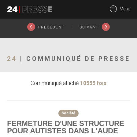
602tt
Menu
24Presse -
|
PRÉCÉDENT
SUIVANT
Communiqués de
24
| COMMUNIQUÉ DE PRESSE
Communiqué affiché
10555 fois
presse
Société
FERMETURE D'UNE STRUCTURE
POUR AUTISTES DANS L'AUDE