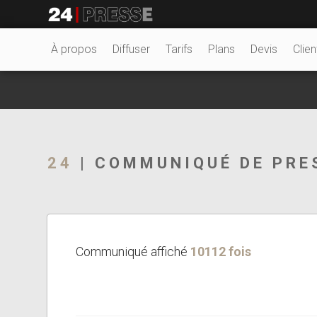
4556tt
24Presse -
À propos
Diffuser
Tarifs
Plans
Devis
Clien
Communiqués de
24
| COMMUNIQUÉ DE PRE
presse
Communiqué affiché
10112 fois