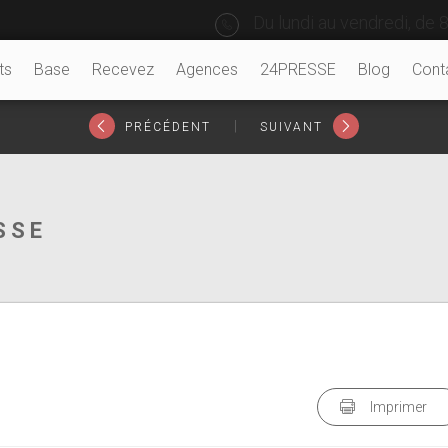
Du lundi au vendredi, de 8
ts
Base
Recevez
Agences
24PRESSE
Blog
Cont
|
PRÉCÉDENT
SUIVANT
SSE
Imprimer