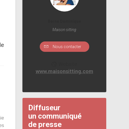
Berne Dominique
Maison sitting
de
Nous contacter
Website
www.maisonsitting.com
Diffuseur
un communiqué
mie
de presse
des