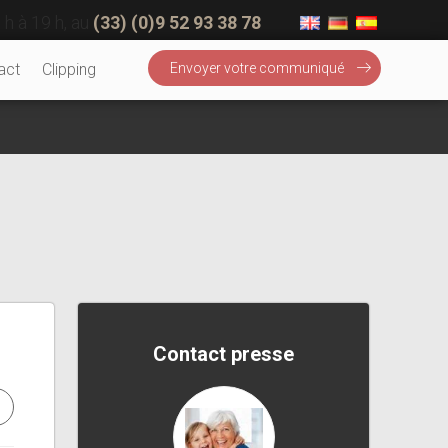
 h à 19 h, au
(33) (0)9 52 93 38 78
act
Clipping
Envoyer votre communiqué
Contact presse