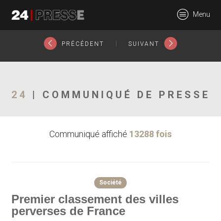
4403tt
Menu
24Presse -
|
PRÉCÉDENT
SUIVANT
Communiqués de
24
| COMMUNIQUÉ DE PRESSE
Communiqué affiché
13288 fois
presse
Société
Premier classement des villes
perverses de France