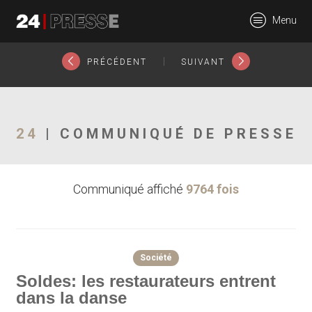
621tt
Menu
24Presse -
|
PRÉCÉDENT
SUIVANT
Communiqués de
24
| COMMUNIQUÉ DE PRESSE
Communiqué affiché
9764 fois
presse
Société
Soldes: les restaurateurs entrent
dans la danse