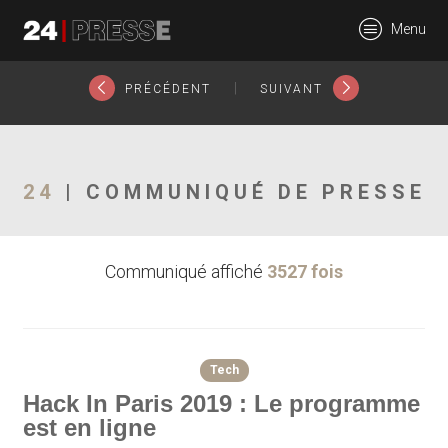
20829tt
Menu
24Presse -
|
PRÉCÉDENT
SUIVANT
Communiqués de
24
| COMMUNIQUÉ DE PRESSE
Communiqué affiché
3527 fois
presse
Tech
Hack In Paris 2019 : Le programme
est en ligne