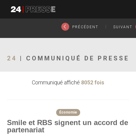
4679tt
24Presse -
|
PRÉCÉDENT
SUIVANT
Communiqués de
24
| COMMUNIQUÉ DE PRESSE
Communiqué affiché
8052 fois
presse
Économie
Smile et RBS signent un accord de
partenariat