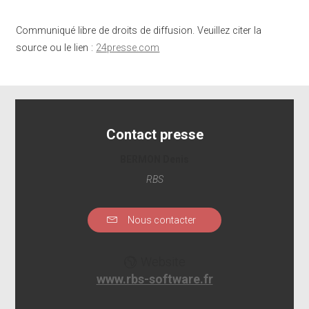
Communiqué libre de droits de diffusion. Veuillez citer la
source ou le lien :
24presse.com
Contact presse
BERMON Denis
RBS
Nous contacter
Website
www.rbs-software.fr