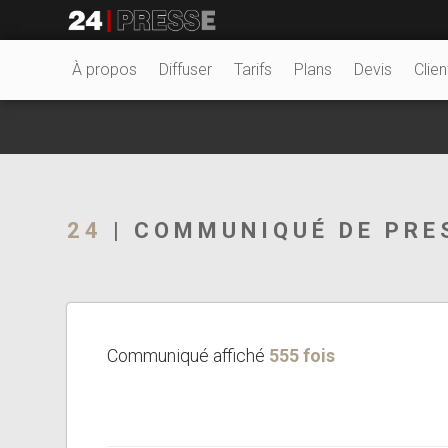
27738tt
24Presse -
À propos
Diffuser
Tarifs
Plans
Devis
Clien
Communiqués de
24
| COMMUNIQUÉ DE PRE
presse
Communiqué affiché
555 fois