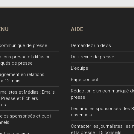
ENU
AIDE
 communique de presse
Demandez un devis
lations presse et diffusion
Outil revue de presse
qués de presse
L’équipe
gnement en relations
Page contact
ur 12 mois
Rédaction d’un communiqué d
nalistes et Médias : Emails,
presse
 Presse et Fichiers
tes
Les articles sponsorisés : les 8
essentiels
ticles sponsorisés et publi-
nnels
Contacter les journalistes, les
et la presse : 15 conseils
uettes-dossiers