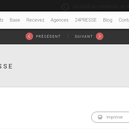
Du lundi au vendredi, de 8
ts
Base
Recevez
Agences
24PRESSE
Blog
Cont
|
PRÉCÉDENT
SUIVANT
SSE
Imprimer