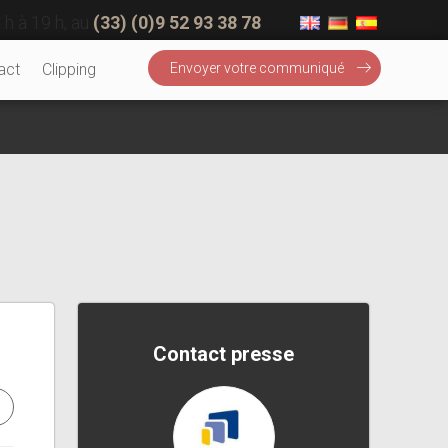
 h à 19 h, au
(33) (0)9 52 93 38 78
act
Clipping
Envoyer votre communiqué
Contact presse