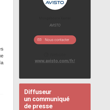
Mongaboure Xavier
AVISTO
Nous contacter
es
Website
ue
www.avisto.com/fr/
la
Diffuseur
un communiqué
de presse