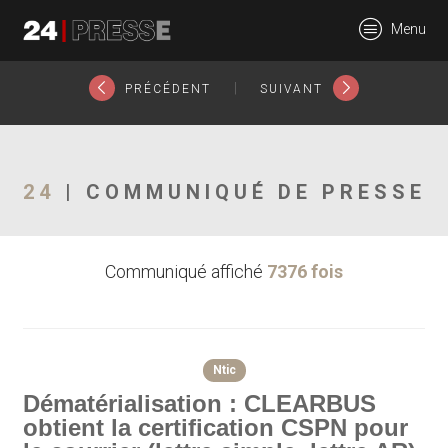
4947tt
Menu
24Presse -
|
PRÉCÉDENT
SUIVANT
Communiqués de
24
| COMMUNIQUÉ DE PRESSE
Communiqué affiché
7376 fois
presse
Ntic
Dématérialisation : CLEARBUS
obtient la certification CSPN pour