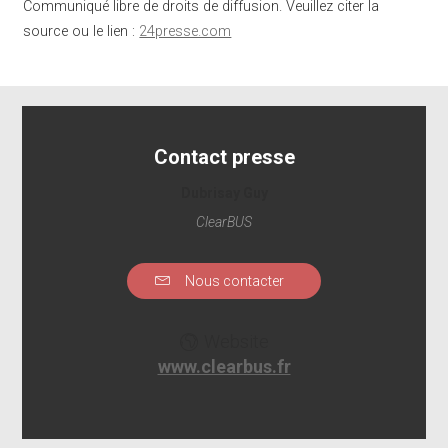
Communiqué libre de droits de diffusion. Veuillez citer la
source ou le lien :
24presse.com
Contact presse
Dubrisay Guy
ClearBUS
Nous contacter
Website
www.clearbus.fr