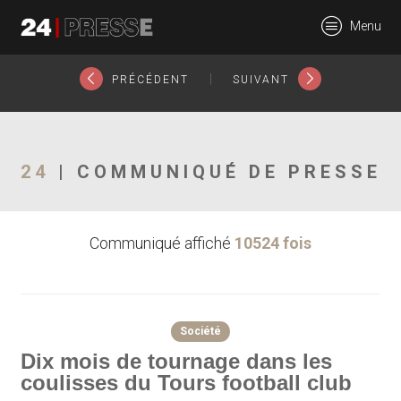
147tt
Menu
24Presse -
|
PRÉCÉDENT
SUIVANT
Communiqués de
24
| COMMUNIQUÉ DE PRESSE
Communiqué affiché
10524 fois
presse
Société
Dix mois de tournage dans les
coulisses du Tours football club