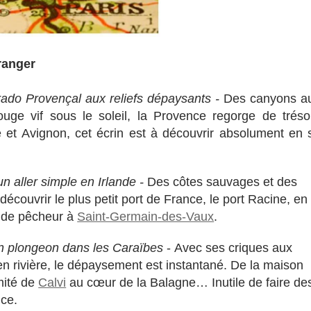
tranger
rado Provençal aux reliefs dépaysants -
Des canyons a
ouge vif sous le soleil, la Provence regorge de tréso
e et Avignon, cet écrin est à découvrir absolument en 
n aller simple en Irlande -
Des côtes sauvages et des
découvrir le plus petit port de France, le port Racine, en
 de pêcheur à
Saint-Germain-des-Vaux
.
un plongeon dans les Caraïbes
- Avec ses criques aux
en rivière, le dépaysement est instantané. De la maison
imité de
Calvi
au cœur de la Balagne… Inutile de faire de
nce.