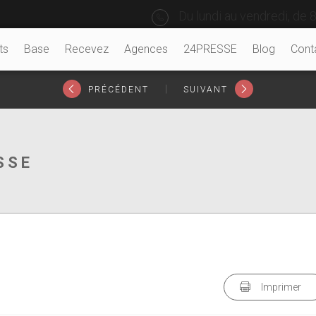
Du lundi au vendredi, de 8
ts
Base
Recevez
Agences
24PRESSE
Blog
Cont
|
PRÉCÉDENT
SUIVANT
SSE
Imprimer