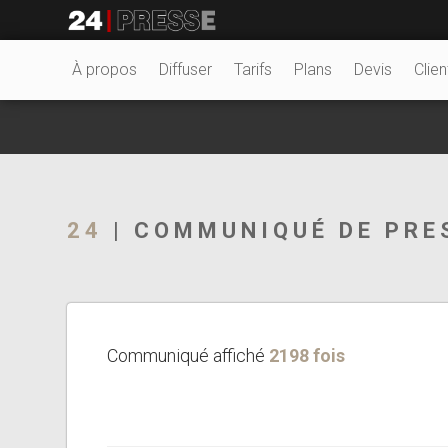
25297tt
24Presse -
À propos
Diffuser
Tarifs
Plans
Devis
Clien
Communiqués de
24
| COMMUNIQUÉ DE PRE
presse
Communiqué affiché
2198 fois