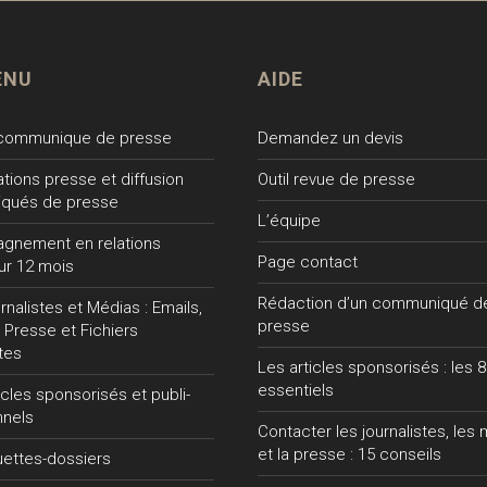
ENU
AIDE
 communique de presse
Demandez un devis
lations presse et diffusion
Outil revue de presse
qués de presse
L’équipe
gnement en relations
Page contact
ur 12 mois
Rédaction d’un communiqué d
nalistes et Médias : Emails,
presse
 Presse et Fichiers
tes
Les articles sponsorisés : les 8
essentiels
ticles sponsorisés et publi-
nnels
Contacter les journalistes, les
et la presse : 15 conseils
uettes-dossiers