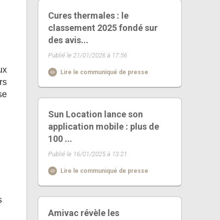
Cures thermales : le
classement 2025 fondé sur
des avis...
Publié le 21/01/2026 à 17:56
ux
Lire le communiqué de presse
rs
se
Sun Location lance son
application mobile : plus de
100 ...
Publié le 16/01/2025 à 13:21
Lire le communiqué de presse
s
Amivac révèle les