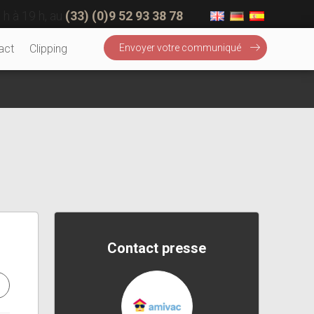
 h à 19 h, au
(33) (0)9 52 93 38 78
act
Clipping
Envoyer votre communiqué
Contact presse