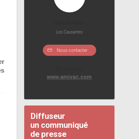
Walcott Axelle
Les Causantes
Nous contacter
er
Website
es
www.amivac.com
Diffuseur
un communiqué
de presse