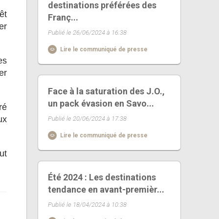
destinations préférées des
êt
Franç...
er
Publié le 26/06/2024 à 16:38
Lire le communiqué de presse
es
er
Face à la saturation des J.O.,
un pack évasion en Savo...
ré
ux
Publié le 20/06/2024 à 17:38
Lire le communiqué de presse
ut
Été 2024 : Les destinations
tendance en avant-premièr...
Publié le 18/04/2024 à 10:38