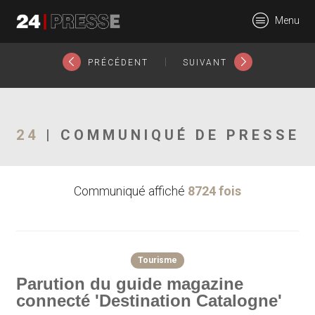
14705tt
Menu
24Presse -
|
PRÉCÉDENT
SUIVANT
Communiqués de
24
| COMMUNIQUÉ DE PRESSE
Communiqué affiché
8724 fois
presse
Tourisme
Parution du guide magazine
connecté 'Destination Catalogne'