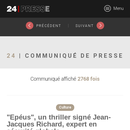
24928tt
Menu
24Presse -
|
PRÉCÉDENT
SUIVANT
Communiqués de
24
| COMMUNIQUÉ DE PRESSE
Communiqué affiché
2768 fois
presse
Culture
"Epéus", un thriller signé Jean-
Jacques Richard, expert en