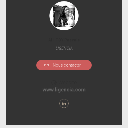
AH-TOY Pascale
LIGENCIA
Nous contacter
Website
www.ligencia.com