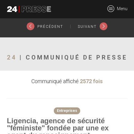
24403tt
Menu
24Presse -
|
PRÉCÉDENT
SUIVANT
Communiqués de
24
| COMMUNIQUÉ DE PRESSE
Communiqué affiché
2572 fois
presse
Entreprises
Ligencia, agence de sécurité
"féministe" fondée par une ex