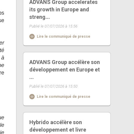
ADVANS Group accelerates
its growth in Europe and
ps
streng...
se
Publié le 07/07/2026 à 15:56
Lire le communiqué de presse
er
té
 à
ADVANS Group accélère son
pe
développement en Europe et
re
...
Publié le 07/07/2026 à 15:50
Lire le communiqué de presse
ue
Hybrido accélère son
le
développement et livre
ie