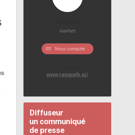
s
Landelle Mel
RainPath
Nous contacter
Website
us
www.rainpath.ai/
Diffuseur
un communiqué
de presse