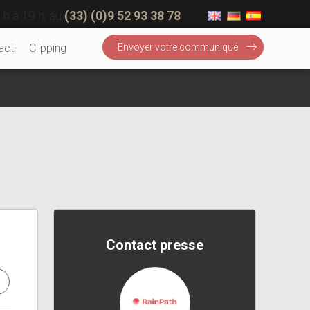
 h à 19 h, au
(33) (0)9 52 93 38 78
act
Clipping
Envoyer votre communiqué
Contact presse