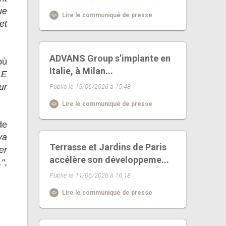
ue
Lire le communiqué de presse
et
ADVANS Group s’implante en
où
Italie, à Milan...
LE
ur
Publié le 15/06/2026 à 15:48
Lire le communiqué de presse
de
va
Terrasse et Jardins de Paris
er
accélère son développeme...
."
,
Publié le 11/06/2026 à 16:18
Lire le communiqué de presse