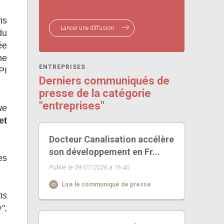
ns
Lancer une diffusion
du
ée
he
ENTREPRISES
PI
Derniers communiqués de
presse de la catégorie
"entreprises"
ue
et
Docteur Canalisation accélère
son développement en Fr...
es
Publié le 09/07/2026 à 16:40
Lire le communiqué de presse
ns
e"
,