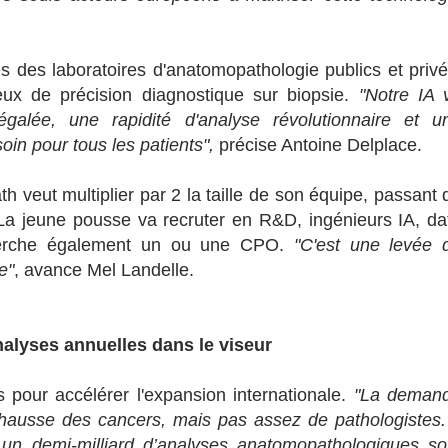
 des laboratoires d'anatomopathologie publics et privé
eux de précision diagnostique sur biopsie.
"Notre IA 
égalée, une rapidité d'analyse révolutionnaire et u
soin pour tous les patients",
précise Antoine Delplace.
h veut multiplier par 2 la taille de son équipe, passant 
La jeune pousse va recruter en R&D, ingénieurs IA, da
 cherche également un ou une CPO.
"C'est une levée 
e"
, avance Mel Landelle.
nalyses annuelles dans le viseur
s pour accélérer l'expansion internationale.
"La deman
, hausse des cancers, mais pas assez de pathologistes. 
 un demi-milliard d’analyses anatomopathologiques so