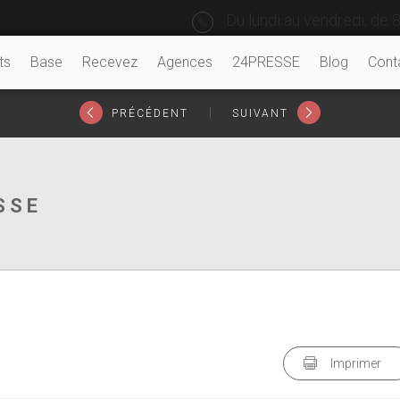
Du lundi au vendredi, de 8
ts
Base
Recevez
Agences
24PRESSE
Blog
Cont
|
PRÉCÉDENT
SUIVANT
SSE
Imprimer