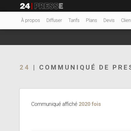
27104tt
24Presse -
À propos
Diffuser
Tarifs
Plans
Devis
Clien
Communiqués de
24
| COMMUNIQUÉ DE PRE
presse
Communiqué affiché
2020 fois