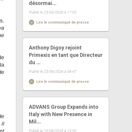
désormai...
Publié le 23/06/2026 à 17:05
s.
Lire le communiqué de presse
va
ne
Anthony Digoy rejoint
Primexis en tant que Directeur
de
du ...
ta
de
Publié le 23/06/2026 à 08:47
Lire le communiqué de presse
ADVANS Group Expands into
Italy with New Presence in
de
Mil...
Il
nt
Publié le 15/06/2026 à 15:50