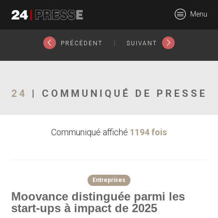
26897tt
Menu
24Presse -
|
PRÉCÉDENT
SUIVANT
Communiqués de
24
| COMMUNIQUÉ DE PRESSE
Communiqué affiché
1194 fois
presse
Entreprises
Moovance distinguée parmi les
start-ups à impact de 2025