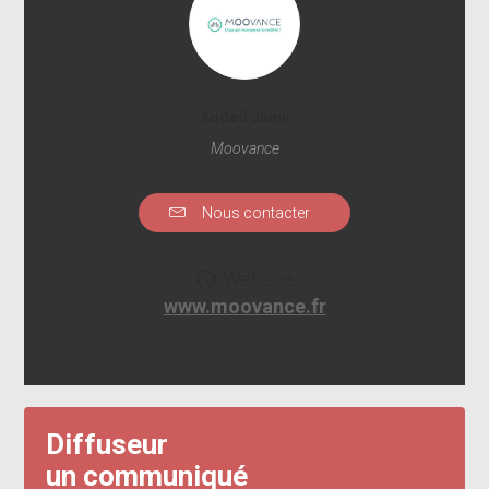
Added Janik
Moovance
Nous contacter
Website
www.moovance.fr
Diffuseur
un communiqué