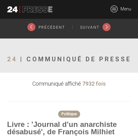
18250tt
Menu
24Presse -
|
PRÉCÉDENT
SUIVANT
Communiqués de
24
| COMMUNIQUÉ DE PRESSE
Communiqué affiché
7932 fois
presse
Politique
Livre : 'Journal d'un anarchiste
désabusé', de François Milhiet