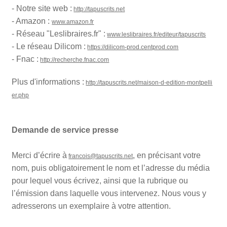
- Notre site web :
http://tapuscrits.net
- Amazon :
www.amazon.fr
- Réseau "Leslibraires.fr" :
www.leslibraires.fr/editeur/tapuscrits
- Le réseau Dilicom :
https://dilicom-prod.centprod.com
- Fnac :
http://recherche.fnac.com
Plus d'informations :
http://tapuscrits.net/maison-d-edition-montpelli
er.php
Demande de service presse
Merci d’écrire à
, en précisant votre
francois@tapuscrits.net
nom, puis obligatoirement le nom et l’adresse du média
pour lequel vous écrivez, ainsi que la rubrique ou
l’émission dans laquelle vous intervenez. Nous vous y
adresserons un exemplaire à votre attention.