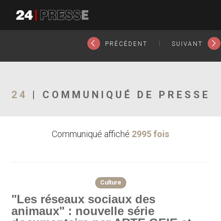
23558tt
24Presse -
|
PRÉCÉDENT
SUIVANT
Communiqués de
24
| COMMUNIQUÉ DE PRESSE
Communiqué affiché
2995 fois
presse
Culture
"Les réseaux sociaux des
animaux" : nouvelle série