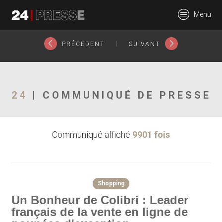
19101tt
Menu
24Presse -
|
PRÉCÉDENT
SUIVANT
Communiqués de
24
| COMMUNIQUÉ DE PRESSE
Communiqué affiché
9901 fois
presse
Shopping
Un Bonheur de Colibri : Leader
français de la vente en ligne de