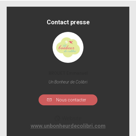
Contact presse
BROUET Emmanuel
Un Bonheur de Colibri
Nous contacter
Website
www.unbonheurdecolibri.com