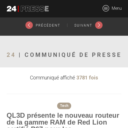
20432tt
Menu
24Presse -
|
PRÉCÉDENT
SUIVANT
Communiqués de
24
| COMMUNIQUÉ DE PRESSE
Communiqué affiché
3781 fois
presse
Tech
QL3D présente le nouveau routeur
de la gamme RAM de Red Lion