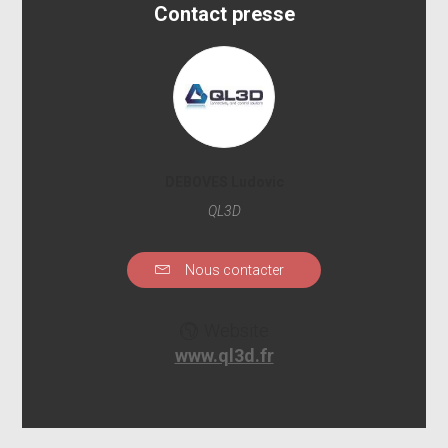
Contact presse
DEBOVES Ludovic
QL3D
Nous contacter
Website
www.ql3d.fr